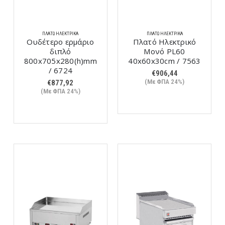
ΠΛΑΤΏ ΗΛΕΚΤΡΙΚΆ
ΠΛΑΤΏ ΗΛΕΚΤΡΙΚΆ
Ουδέτερο ερμάριο
Πλατό Ηλεκτρικό
διπλό
Μονό PL60
800x705x280(h)mm
40x60x30cm / 7563
/ 6724
€
906,44
(Με ΦΠΑ 24%)
€
877,92
(Με ΦΠΑ 24%)