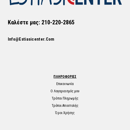
ΠΛΑΤΏ ΗΛΕΚΤΡΙΚΆ
ΠΛΑΤΏ ΗΛΕΚΤΡΙΚΆ
Πλατώ ηλεκτρικό
Πλατώ ηλεκτρικό
μονό ραβδωτό
μεσαίο ραβδωτό
Superchrom
600x705x280(h)mm
400x705x280(h)mm
/ 7010
/ 7021
€
2.325,00
(Με ΦΠΑ 24%)
€
2.198,52
(Με ΦΠΑ 24%)