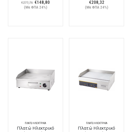
Original
Η
€
148,80
€
208,32
€
277,76
price
τρέχουσα
(Με ΦΠΑ 24%)
(Με ΦΠΑ 24%)
was:
τιμή
€277,76.
είναι:
€148,80.
ΠΛΑΤΏ ΗΛΕΚΤΡΙΚΆ
ΠΛΑΤΏ ΗΛΕΚΤΡΙΚΆ
Πλατώ Ηλεκτρικό
Πλατώ Ηλεκτρικό