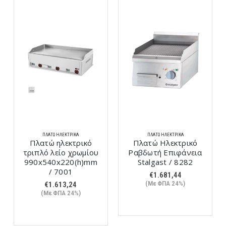
ΠΛΑΤΏ ΗΛΕΚΤΡΙΚΆ
ΠΛΑΤΏ ΗΛΕΚΤΡΙΚΆ
Πλατώ ηλεκτρικό
Πλατώ Ηλεκτρικό
τριπλό λείο χρωμίου
Ραβδωτή Επιφάνεια
990x540x220(h)mm
Stalgast / 8282
/ 7001
€
1.681,44
(Με ΦΠΑ 24%)
€
1.613,24
(Με ΦΠΑ 24%)