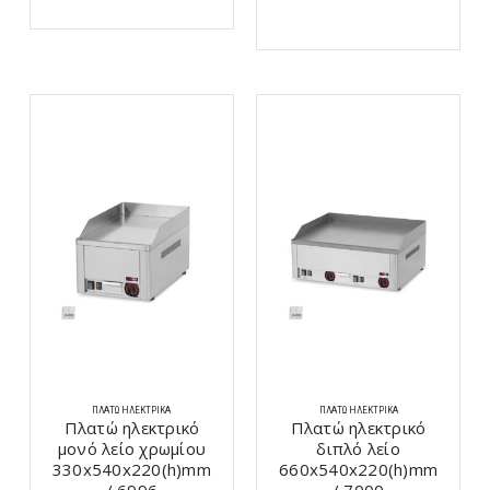
€592,72.
ΠΛΑΤΏ ΗΛΕΚΤΡΙΚΆ
ΠΛΑΤΏ ΗΛΕΚΤΡΙΚΆ
Πλατώ ηλεκτρικό
Πλατώ ηλεκτρικό
μονό λείο χρωμίου
διπλό λείο
330x540x220(h)mm
660x540x220(h)mm
/ 6996
/ 7000