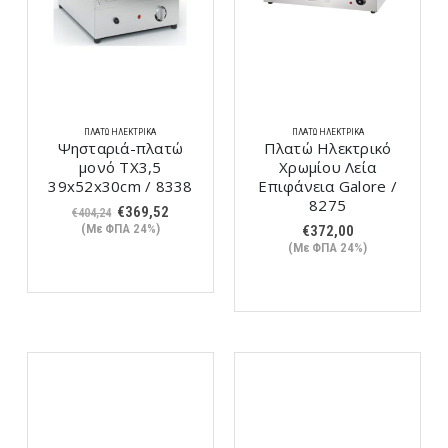
ΠΛΑΤΏ ΗΛΕΚΤΡΙΚΆ
ΠΛΑΤΏ ΗΛΕΚΤΡΙΚΆ
Ψησταριά-πλατώ
Πλατώ Ηλεκτρικό
μονό ΤX3,5
Χρωμίου Λεία
39x52x30cm / 8338
Επιφάνεια Galore /
8275
Original
Η
€
369,52
€
404,24
price
τρέχουσα
(Με ΦΠΑ 24%)
€
372,00
was:
τιμή
(Με ΦΠΑ 24%)
€404,24.
είναι:
€369,52.