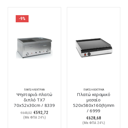
-9%
ΠΛΑΤΏ ΗΛΕΚΤΡΙΚΆ
ΠΛΑΤΏ ΗΛΕΚΤΡΙΚΆ
Ψησταριά-πλατώ
Πλατώ κεραμικό
διπλό ΤX7
μεσαίο
70x52x30cm / 8339
520x580x160(h)mm
/ 6999
Original
Η
€
592,72
€
648,52
price
τρέχουσα
(Με ΦΠΑ 24%)
€
628,68
was:
τιμή
(Με ΦΠΑ 24%)
€648,52.
είναι: