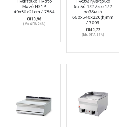
Ηλεκτρικό Πλατό
Πλατώ ηλεκτρικό
Μονό HS1P
διπλό 1/2 λείο 1/2
49x50x21cm / 7564
ραβδωτό
660x540x220(h)mm
€
810,96
/ 7003
(Με ΦΠΑ 24%)
€
840,72
(Με ΦΠΑ 24%)