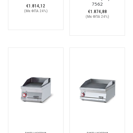
7562
€
1.814,12
(Με ΦΠΑ 24%)
€
1.874,88
(Με ΦΠΑ 24%)