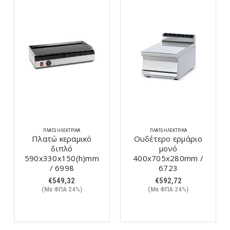
ΠΛΑΤΏ ΗΛΕΚΤΡΙΚΆ
ΠΛΑΤΏ ΗΛΕΚΤΡΙΚΆ
Πλατώ κεραμικό
Ουδέτερο ερμάριο
διπλό
μονό
590x330x150(h)mm
400x705x280mm /
/ 6998
6723
€
549,32
€
592,72
(Με ΦΠΑ 24%)
(Με ΦΠΑ 24%)