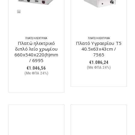
ΠΛΑΤΏ ΗΛΕΚΤΡΙΚΆ
ΠΛΑΤΏ ΗΛΕΚΤΡΙΚΆ
Πλατώ ηλεκτρικό
Πλατό Υγραερίου T5
διπλό λείο χρωμίου
40.5x63x43cm /
660x540x220(h)mm
7565
/ 6995
€
1.086,24
(Με ΦΠΑ 24%)
€
1.046,56
(Με ΦΠΑ 24%)