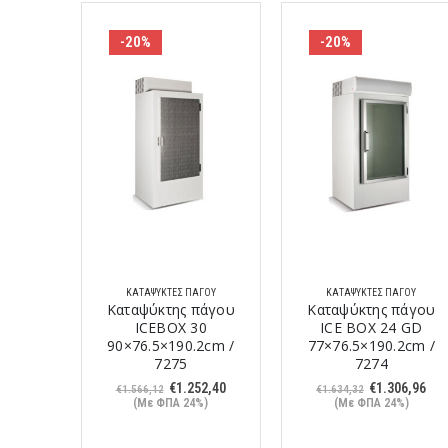
-20%
-20%
ΚΑΤΑΨΎΚΤΕΣ ΠΆΓΟΥ
ΚΑΤΑΨΎΚΤΕΣ ΠΆΓΟΥ
Καταψύκτης πάγου
Καταψύκτης πάγου
ICEBOX 30
ICE BOX 24 GD
90×76.5×190.2cm /
77×76.5×190.2cm /
7275
7274
Original
Η
Original
Η
€
1.252,40
€
1.306,96
€
1.566,12
€
1.634,32
price
τρέχουσα
price
τρέ
(Με ΦΠΑ 24%)
(Με ΦΠΑ 24%)
was:
τιμή
was:
τιμ
€1.566,12.
είναι:
€1.634,32.
είνα