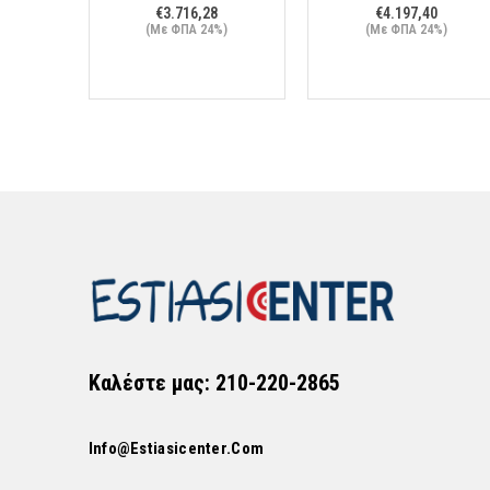
€
3.716,28
€
4.197,40
(Με ΦΠΑ 24%)
(Με ΦΠΑ 24%)
Καλέστε μας: 210-220-2865
Info@estiasicenter.com