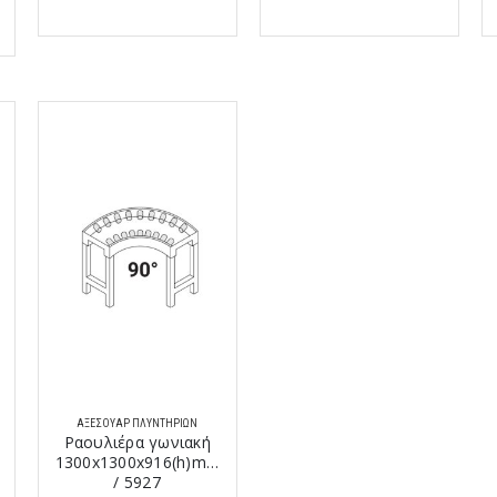
ΑΞΕΣΟΥΆΡ ΠΛΥΝΤΗΡΊΩΝ
Ραουλιέρα γωνιακή
1300x1300x916(h)mm
/ 5927