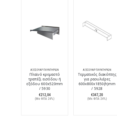
ΑΞΕΣΟΥΆΡ ΠΛΥΝΤΗΡΊΩΝ
ΑΞΕΣΟΥΆΡ ΠΛΥΝΤΗΡΊΩΝ
Πλαϊνό κρεμαστό
Τερματικός διακόπτης
τραπέζι εισόδου ή
για ραουλιέρες
εξόδου 600x520mm
600x800x1850(h)mm
/ 5930
/ 5928
€
212,04
€
347,20
(Με ΦΠΑ 24%)
(Με ΦΠΑ 24%)