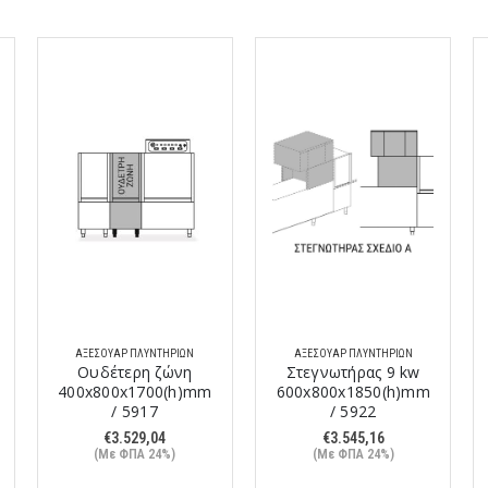
ΑΞΕΣΟΥΆΡ ΠΛΥΝΤΗΡΊΩΝ
ΑΞΕΣΟΥΆΡ ΠΛΥΝΤΗΡΊΩΝ
Ουδέτερη ζώνη
Στεγνωτήρας 9 kw
400x800x1700(h)mm
600x800x1850(h)mm
/ 5917
/ 5922
€
3.529,04
€
3.545,16
(Με ΦΠΑ 24%)
(Με ΦΠΑ 24%)