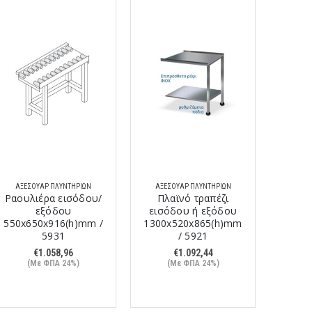
ΑΞΕΣΟΥΆΡ ΠΛΥΝΤΗΡΊΩΝ
ΑΞΕΣΟΥΆΡ ΠΛΥΝΤΗΡΊΩΝ
Ραουλιέρα εισόδου/
Πλαϊνό τραπέζι
εξόδου
εισόδου ή εξόδου
550x650x916(h)mm /
1300x520x865(h)mm
5931
/ 5921
€
1.058,96
€
1.092,44
(Με ΦΠΑ 24%)
(Με ΦΠΑ 24%)