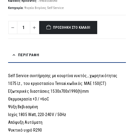
Κωδικός προϊόντος:
7e4da55ad04b
Κατηγορία:
Ψυγεία Βιτρίνες Self Service
ΠΡΟΣΘΉΚΗ ΣΤΟ ΚΑΛΆΘΙ
ΠΕΡΙΓΡΑΦΉ
Self Service συντήρησης με κουρτίνα νυκτός , χωρητικότητας
1075 Lt , του εργοστασίου Tensai.κωδικός: MAE 150(CT)
Εξωτερικές διαστάσεις 1530x700x1990(h)mm
Θερμοκρασία +3 / +6οC
Ψύξη Βεβιασμένη
Ισχύς 1805 Watt, 220-240V / 50Hz
Απόψυξη Αυτόματη
Ψυκτικό υγρό R290