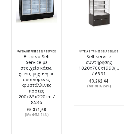
ΨΥΓΕΊΑ ΒΙΤΡΊΝΕΣ SELF SERVICE
ΨΥΓΕΊΑ ΒΙΤΡΊΝΕΣ SELF SERVICE
Βιτρίνα Self
Self service
Service με
συντήρησης
στοιχείο κάτω,
1020x700x1990(h)mm
χωρίς μηχανή με
/ 6391
ανοιγόμενες
€
3.262,44
κρυστάλλινες
(Με ΦΠΑ 24%)
πόρτες
200x85x220cm /
8536
€
5.371,68
(Με ΦΠΑ 24%)