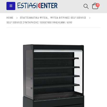
0
HOME
ΕΠΑΓΓΕΛΜΑΤΙΚΆ ΨΥΓΕΊΑ
,
ΨΥΓΕΊΑ ΒΙΤΡΊΝΕΣ SELF SERVICE
SELF SERVICE ΣΥΝΤΉΡΗΣΗΣ 1530X700X1990(H)MM / 6393