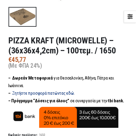
PIZZA KRAFT (MICROWELLE) –
(36x36x4,2cm) – 100τεμ. / 1650
€
45,77
(Με ΦΠΑ 24%)
– Δωρεάν
Μεταφορικά
για Θεσσαλονίκη, Αθήνα, Πάτρα και
Ιωάννινα.
–
Ζητήστε προσφορά πατώντας εδώ.
– Πρόγραμμα “Δόσεις για όλους”
σε συνεργασία με την
tbi bank.
Κωδικός προϊόντος:
1650