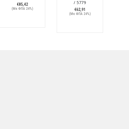
/ 5779
€
85,42
(Με ΦΠΑ 24%)
(
€
62,91
(Με ΦΠΑ 24%)