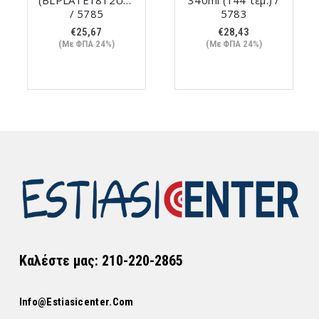
(BLPLATE1812UNI)
340ml (144 τεμ.) /
/ 5785
5783
€
25,67
€
28,43
(Με ΦΠΑ 24%)
(Με ΦΠΑ 24%)
Καλέστε μας: 210-220-2865
Info@estiasicenter.com