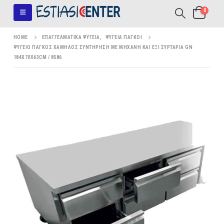
0
HOME
ΕΠΑΓΓΕΛΜΑΤΙΚΆ ΨΥΓΕΊΑ
,
ΨΥΓΕΊΑ ΠΆΓΚΟΙ
ΨΥΓΕΊΟ ΠΆΓΚΟΣ ΧΑΜΗΛΌΣ ΣΥΝΤΉΡΗΣΗ ΜΕ ΜΗΧΑΝΉ ΚΑΙ ΈΞΙ ΣΥΡΤΆΡΙΑ GN
184X70X63CM / 8586