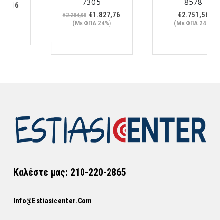
7305
8578
χουσα
Original
Η
€
1.827,76
€
2.751,56
€
2.284,08
ή
price
τρέχουσα
(Με ΦΠΑ 24%)
(Με ΦΠΑ 24%)
ι:
was:
τιμή
21,16.
€2.284,08.
είναι:
€1.827,76.
Καλέστε μας: 210-220-2865
Info@estiasicenter.com