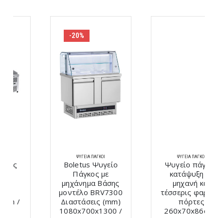
-20%
ΨΥΓΕΊΑ ΠΆΓΚΟΙ
ΨΥΓΕΊΑ ΠΆΓΚΟΙ
Boletus Ψυγείο
Ψυγείο πάγκος
Πάγκος με
κατάψυξη με
μηχάνημα Βάσης
μηχανή και
μοντέλο BRV7300
τέσσερις φαρδιές
Διαστάσεις (mm)
πόρτες
1080x700x1300 /
260x70x86cm /