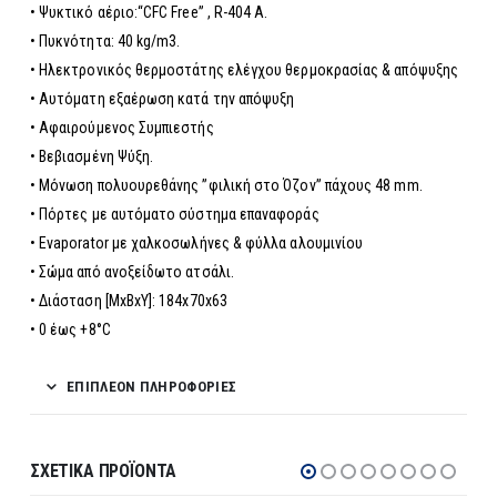
• Ψυκτικό αέριο:“CFC Free” , R-404 A.
• Πυκνότητα: 40 kg/m3.
• Ηλεκτρονικός θερμοστάτης ελέγχου θερμοκρασίας & απόψυξης
• Αυτόματη εξαέρωση κατά την απόψυξη
• Αφαιρούμενος Συμπιεστής
• Βεβιασμένη Ψύξη.
• Μόνωση πολυουρεθάνης ”φιλική στο Όζον” πάχους 48 mm.
• Πόρτες με αυτόματο σύστημα επαναφοράς
• Evaporator με χαλκοσωλήνες & φύλλα αλουμινίου
• Σώμα από ανοξείδωτο ατσάλι.
• Διάσταση [MxBxY]: 184x70x63
• 0 έως +8°C
ΕΠΙΠΛΈΟΝ ΠΛΗΡΟΦΟΡΊΕΣ
ΣΧΕΤΙΚΆ ΠΡΟΪΌΝΤΑ