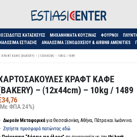
ΟΞΕΊΔΩΤΕΣ ΚΑΤΑΣΚΕΥΈΣ
ΜΗΧΑΝΉΜΑΤΑ ΚΟΥΖΊΝΑΣ
ΦΟΥΡΝΟΙ
ΠΛΥΝΤ
ΝΑΛΏΣΙΜΑ ΕΣΤΊΑΣΗΣ
ΑΝΑΛΏΣΙΜΑ ΞΕΝΟΔΟΧΕΊΟΥ & AIRBNB AMENITIES
ΚΡΑΦΤ ΚΑΦΕ (BAKERY) – (12X44CM) – 10KG / 1489
ΧΑΡΤΟΣΑΚΟΥΛΕΣ ΚΡΑΦΤ ΚΑΦΕ
(BAKERY) – (12x44cm) – 10kg / 1489
€
34,76
(Με ΦΠΑ 24%)
– Δωρεάν
Μεταφορικά
για Θεσσαλονίκη, Αθήνα, Πάτρα και Ιωάννινα.
–
Ζητήστε προσφορά πατώντας εδώ.
– Πρόγραμμα “Δόσεις για όλους”
σε συνεργασία με την
tbi bank.