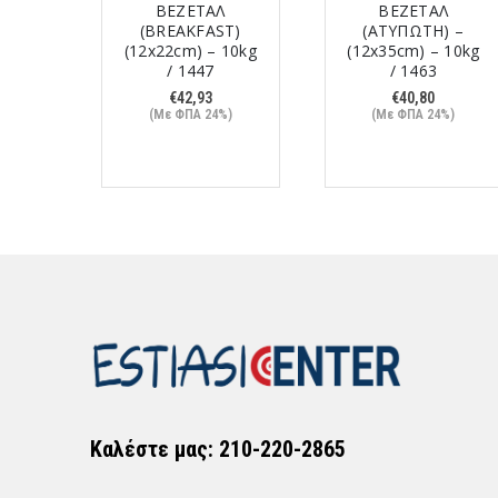
NACK
ΒΕΖΕΤΑΛ
ΒΕΖΕΤΑΛ
) –
(BREAKFAST)
(ΑΤΥΠΩΤΗ) –
 10kg
(12x22cm) – 10kg
(12x35cm) – 10kg
/ 1447
/ 1463
€
42,93
€
40,80
%)
(Με ΦΠΑ 24%)
(Με ΦΠΑ 24%)
Καλέστε μας: 210-220-2865