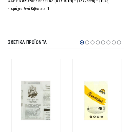
ΧΑΡΤΟΣΑΚΟΥΛΕΣ ΒΕΖΕΤΑΛ (ΑΤΥΠΩΤΗ) – (15x28cm) – (10kg)
-Τεμάχια Ανά Κιβώτιο : 1
ΣΧΕΤΙΚΆ ΠΡΟΪΌΝΤΑ