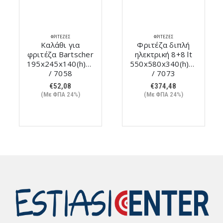
ΦΡΙΤΈΖΕΣ
ΦΡΙΤΈΖΕΣ
Καλάθι για
Φριτέζα διπλή
φριτέζα Bartscher
ηλεκτρική 8+8 lt
195x245x140(h)mm
550x580x340(h)mm
/ 7058
/ 7073
€
52,08
€
374,48
(Με ΦΠΑ 24%)
(Με ΦΠΑ 24%)