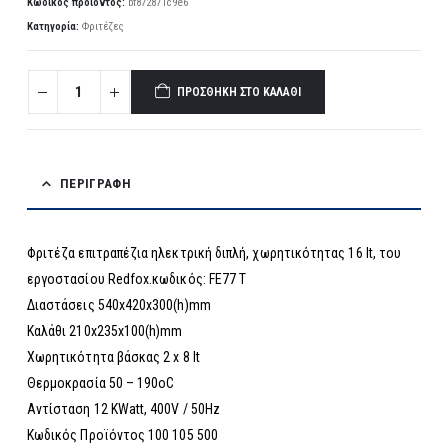
Κωδικός προϊόντος:
bf872871c9e6
Κατηγορία:
Φριτέζες
ΠΡΟΣΘΉΚΗ ΣΤΟ ΚΑΛΆΘΙ
ΠΕΡΙΓΡΑΦΉ
Φριτέζα επιτραπέζια ηλεκτρική διπλή, χωρητικότητας 16 lt, του
εργοστασίου Redfox.κωδικός: FE77 T
Διαστάσεις 540x420x300(h)mm
Καλάθι 210x235x100(h)mm
Χωρητικότητα βάσκας 2 x 8 lt
Θερμοκρασία 50 – 190οC
Αντίσταση 12 KWatt, 400V / 50Hz
Κωδικός Προϊόντος 100 105 500