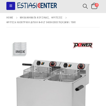
0
HOME
ΜΗΧΑΝΉΜΑΤΑ ΚΟΥΖΊΝΑΣ
,
ΦΡΙΤΈΖΕΣ
ΦΡΙΤΈΖΑ ΗΛΕΚΤΡΙΚΉ ΔΙΠΛΉ 8+8 LT 540X420X370(H)MM / 7081