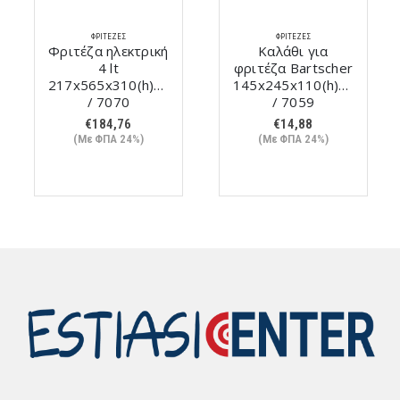
ΦΡΙΤΈΖΕΣ
ΦΡΙΤΈΖΕΣ
Φριτέζα ηλεκτρική
Καλάθι για
4 lt
φριτέζα Bartscher
217x565x310(h)mm
145x245x110(h)mm
/ 7070
/ 7059
€
184,76
€
14,88
(Με ΦΠΑ 24%)
(Με ΦΠΑ 24%)