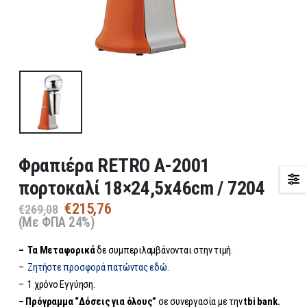
Φραπιέρα RETRO Α-2001
πορτοκαλί 18×24,5x46cm / 7204
Original
Η
€
215,76
€
269,08
price
τρέχουσα
(Με ΦΠΑ 24%)
was:
τιμή
– Τα
Μεταφορικά
δε συμπεριλαμβάνονται στην τιμή.
€269,08.
είναι:
€215,76.
–
Ζητήστε προσφορά πατώντας εδώ.
– 1 χρόνο Εγγύηση.
– Πρόγραμμα “Δόσεις για όλους”
σε συνεργασία με την
tbi bank.