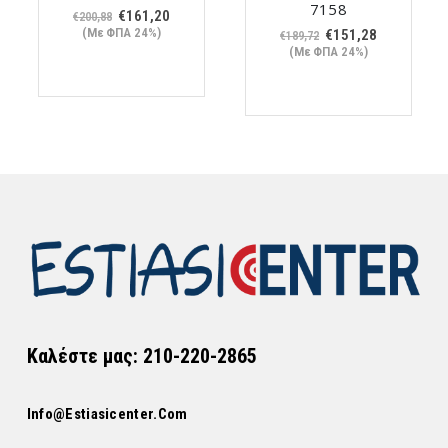
7158
Original
Η
€
161,20
€
200,88
ουσα
price
τρέχουσα
(Με ΦΠΑ 24%)
Original
Η
€
151,28
€
189,72
was:
τιμή
price
τρέχουσα
(Με ΦΠΑ 24%)
€200,88.
είναι:
was:
τιμή
40.
€161,20.
€189,72.
είναι:
€151,28.
Καλέστε μας: 210-220-2865
Info@estiasicenter.com