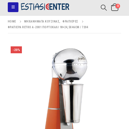
0
HOME
ΜΗΧΑΝΉΜΑΤΑ ΚΟΥΖΊΝΑΣ
,
ΦΡΑΠΙΈΡΕΣ
ΦΡΑΠΙΈΡΑ RETRO Α-2001 ΠΟΡΤΟΚΑΛΊ 18×24,5X46CM / 7204
-20%