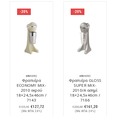
-20%
-20%
ΦΡΑΠΙΈΡΕΣ
ΦΡΑΠΙΈΡΕΣ
Φραπιέρα
Φραπιέρα GLOSS
ECONOMY MIX-
SUPER MIX-
2010 εκρού
2010/A ασημί
18×24,5x46cm /
18×24,5x46cm /
7143
7166
Original
Η
Original
Η
€
127,72
€
161,20
€
159,96
€
200,88
price
τρέχουσα
price
τρέχουσα
(Με ΦΠΑ 24%)
(Με ΦΠΑ 24%)
was:
τιμή
was:
τιμή