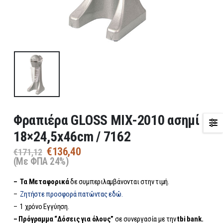
Φραπιέρα GLOSS MIX-2010 ασημί
18×24,5x46cm / 7162
Original
Η
€
136,40
€
171,12
price
τρέχουσα
(Με ΦΠΑ 24%)
was:
τιμή
– Τα
Μεταφορικά
δε συμπεριλαμβάνονται στην τιμή.
€171,12.
είναι:
€136,40.
–
Ζητήστε προσφορά πατώντας εδώ.
– 1 χρόνο Εγγύηση.
– Πρόγραμμα “Δόσεις για όλους”
σε συνεργασία με την
tbi bank.