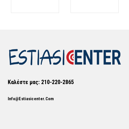
€159,96.
είναι:
€200,88.
είναι:
€127,72.
€161,20.
Καλέστε μας: 210-220-2865
Info@estiasicenter.com