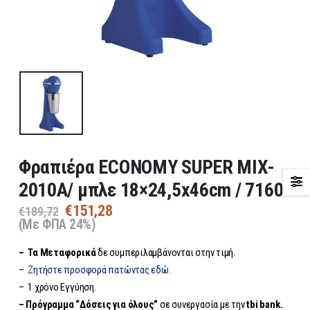
Φραπιέρα ECONOMY SUPER MIX-
2010A/ μπλε 18×24,5x46cm / 7160
Original
Η
€
151,28
€
189,72
price
τρέχουσα
(Με ΦΠΑ 24%)
was:
τιμή
– Τα
Μεταφορικά
δε συμπεριλαμβάνονται στην τιμή.
€189,72.
είναι:
€151,28.
–
Ζητήστε προσφορά πατώντας εδώ.
– 1 χρόνο Εγγύηση.
– Πρόγραμμα “Δόσεις για όλους”
σε συνεργασία με την
tbi bank.