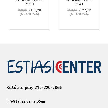
7159
7141
Original
Η
Original
Η
€
151,28
€
127,72
€
189,72
€
159,96
ουσα
price
τρέχουσα
price
τρέχουσα
(Με ΦΠΑ 24%)
(Με ΦΠΑ 24%)
was:
τιμή
was:
τιμή
€189,72.
είναι:
€159,96.
είναι:
20.
€151,28.
€127,72.
Καλέστε μας: 210-220-2865
Info@estiasicenter.com