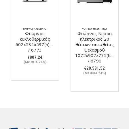
ΦΟΎΡΝΟΙ ΗΛΕΚΤΡΙΚΟΊ
ΦΟΎΡΝΟΙ ΗΛΕΚΤΡΙΚΟΊ
Φούρνος
Φούρνος Naboo
κυκλοθερμικός
ηλεκτρικός 20
602x584x537(h)mm
θέσεων απευθείας
/ 6773
ψεκασμού
mm
1072x907x775(h)mm
€
807,24
/ 6790
(Με ΦΠΑ 24%)
€
20.581,52
(Με ΦΠΑ 24%)