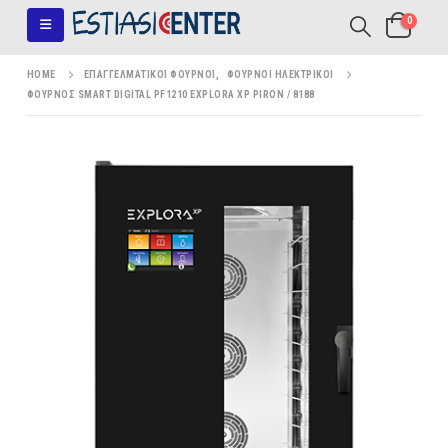
0
HOME
ΕΠΑΓΓΕΛΜΑΤΙΚΟΊ ΦΟΎΡΝΟΙ
,
ΦΟΎΡΝΟΙ ΗΛΕΚΤΡΙΚΟΊ
ΦΟΎΡΝΟΣ SMART DIGITAL PF1210 EXPLORA XP PIRON / 8188