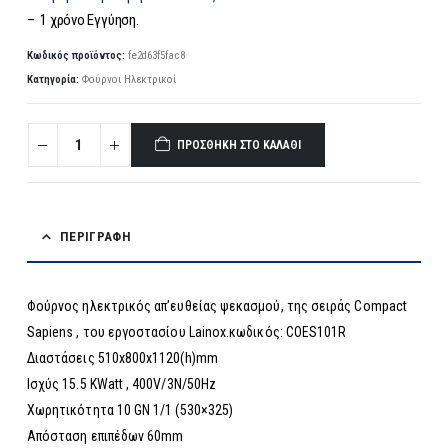
– 1 χρόνο Εγγύηση.
Κωδικός προϊόντος:
fe2d63f5fac8
Κατηγορία:
Φούρνοι Ηλεκτρικοί
ΠΡΟΣΘΉΚΗ ΣΤΟ ΚΑΛΆΘΙ
ΠΕΡΙΓΡΑΦΉ
Φούρνος ηλεκτρικός απ’ευθείας ψεκασμού, της σειράς Compact
Sapiens , του εργοστασίου Lainox.κωδικός: COES101R
Διαστάσεις 510x800x1120(h)mm
Ισχύς 15.5 KWatt , 400V/3N/50Hz
Χωρητικότητα 10 GN 1/1 (530×325)
Απόσταση επιπέδων 60mm