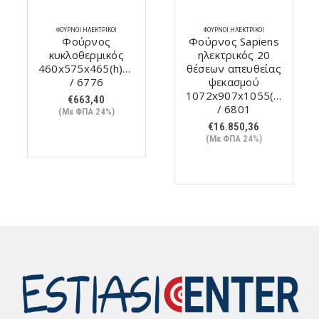
ΦΟΎΡΝΟΙ ΗΛΕΚΤΡΙΚΟΊ
ΦΟΎΡΝΟΙ ΗΛΕΚΤΡΙΚΟΊ
Φούρνος
Φούρνος Sapiens
κυκλοθερμικός
ηλεκτρικός 20
460x575x465(h)mm
θέσεων απευθείας
/ 6776
ψεκασμού
1072x907x1055(h)mm
€
663,40
/ 6801
(Με ΦΠΑ 24%)
€
16.850,36
(Με ΦΠΑ 24%)