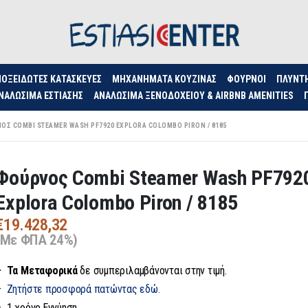
ΟΞΕΊΔΩΤΕΣ ΚΑΤΑΣΚΕΥΈΣ
ΜΗΧΑΝΉΜΑΤΑ ΚΟΥΖΊΝΑΣ
ΦΟΥΡΝΟΙ
ΠΛΥΝΤ
ΝΑΛΏΣΙΜΑ ΕΣΤΊΑΣΗΣ
ΑΝΑΛΏΣΙΜΑ ΞΕΝΟΔΟΧΕΊΟΥ & AIRBNB AMENITIES
ΟΣ COMBI STEAMER WASH PF7920 EXPLORA COLOMBO PIRON / 8185
Φούρνος Combi Steamer Wash PF792
Explora Colombo Piron / 8185
€
19.428,32
(Με ΦΠΑ 24%)
– Τα
Μεταφορικά
δε συμπεριλαμβάνονται στην τιμή.
–
Ζητήστε προσφορά πατώντας εδώ.
– 1 χρόνο Εγγύηση.