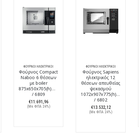
ΦΟΎΡΝΟΙ ΗΛΕΚΤΡΙΚΟΊ
ΦΟΎΡΝΟΙ ΗΛΕΚΤΡΙΚΟΊ
Φούρνος Compact
Φούρνος Sapiens
Naboo 6 θέσεων
ηλεκτρικός 12
με boiler
θέσεων απευθείας
875x650x705(h)mm
ψεκασμού
m
/ 6809
1072x907x775(h)mm
/ 6802
€
11.691,96
(Με ΦΠΑ 24%)
€
13.532,12
(Με ΦΠΑ 24%)