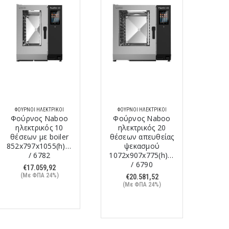
ΦΟΎΡΝΟΙ ΗΛΕΚΤΡΙΚΟΊ
ΦΟΎΡΝΟΙ ΗΛΕΚΤΡΙΚΟΊ
ΦΟΎ
Φούρνος Naboo
Φούρνος Naboo
ηλεκτρικός 10
ηλεκτρικός 20
κυκλ
θέσεων με boiler
θέσεων απευθείας
852x797x1055(h)mm
ψεκασμού
800x
/ 6782
1072x907x775(h)mm
/ 6790
€
17.059,92
(Με ΦΠΑ 24%)
(
€
20.581,52
(Με ΦΠΑ 24%)