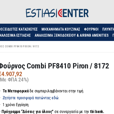
ΟΞΕΊΔΩΤΕΣ ΚΑΤΑΣΚΕΥΈΣ
ΜΗΧΑΝΉΜΑΤΑ ΚΟΥΖΊΝΑΣ
ΦΟΥΡΝΟΙ
ΠΛΥΝΤ
ΝΑΛΏΣΙΜΑ ΕΣΤΊΑΣΗΣ
ΑΝΑΛΏΣΙΜΑ ΞΕΝΟΔΟΧΕΊΟΥ & AIRBNB AMENITIES
ΟΣ COMBI PF8410 PIRON / 8172
Φούρνος Combi PF8410 Piron / 8172
€
4.907,92
(Με ΦΠΑ 24%)
– Τα
Μεταφορικά
δε συμπεριλαμβάνονται στην τιμή.
–
Ζητήστε προσφορά πατώντας εδώ.
– 1 χρόνο Εγγύηση.
– Πρόγραμμα “Δόσεις για όλους”
σε συνεργασία με την
tbi bank.