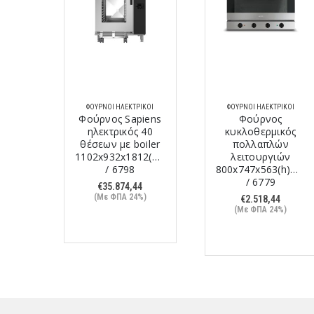
ΙΚΟΊ
ΦΟΎΡΝΟΙ ΗΛΕΚΤΡΙΚΟΊ
ΦΟΎΡΝΟΙ ΗΛΕΚΤΡΙΚΟΊ
iens
Φούρνος Sapiens
Φούρνος
 10
ηλεκτρικός 40
κυκλοθερμικός
iler
θέσεων με boiler
πολλαπλών
5(h)mm
1102x932x1812(h)mm
λειτουργιών
/ 6798
800x747x563(h)mm
/ 6779
8
€
35.874,44
%)
(Με ΦΠΑ 24%)
€
2.518,44
(Με ΦΠΑ 24%)