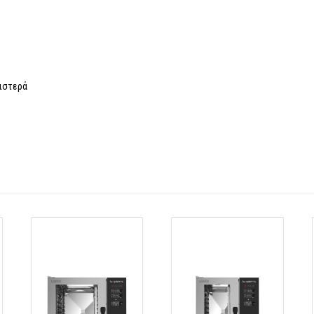
ριστερά