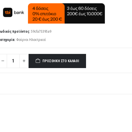
ωδικός προϊόντος:
59cfa75395a9
ατηγορία:
Φούρνοι Ηλεκτρικοί
ΠΡΟΣΘΉΚΗ ΣΤΟ ΚΑΛΆΘΙ