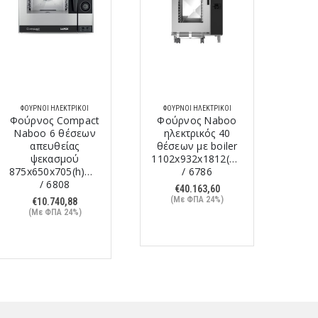
ΦΟΎΡΝΟΙ ΗΛΕΚΤΡΙΚΟΊ
ΦΟΎΡΝΟΙ ΗΛΕΚΤΡΙΚΟΊ
ΦΟΎ
Φούρνος Compact
Φούρνος Naboo
Φού
Naboo 6 θέσεων
ηλεκτρικός 40
η
απευθείας
θέσεων με boiler
θέσ
ψεκασμού
1102x932x1812(h)mm
852x
875x650x705(h)mm
/ 6786
/ 6808
€
40.163,60
(Με ΦΠΑ 24%)
(
€
10.740,88
(Με ΦΠΑ 24%)