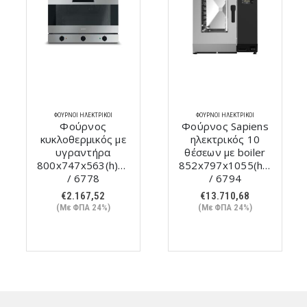
ΦΟΎΡΝΟΙ ΗΛΕΚΤΡΙΚΟΊ
ΦΟΎΡΝΟΙ ΗΛΕΚΤΡΙΚΟΊ
Φούρνος
Φούρνος Sapiens
κυκλοθερμικός με
ηλεκτρικός 10
υγραντήρα
θέσεων με boiler
800x747x563(h)mm
852x797x1055(h)mm
/ 6778
/ 6794
€
2.167,52
€
13.710,68
(Με ΦΠΑ 24%)
(Με ΦΠΑ 24%)