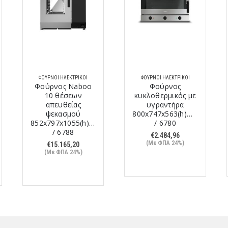
ΦΟΎΡΝΟΙ ΗΛΕΚΤΡΙΚΟΊ
ΦΟΎΡΝΟΙ ΗΛΕΚΤΡΙΚΟΊ
Φούρνος Naboo
Φούρνος
10 θέσεων
κυκλοθερμικός με
απευθείας
υγραντήρα
ψεκασμού
800x747x563(h)mm
mm
852x797x1055(h)mm
/ 6780
/ 6788
€
2.484,96
(Με ΦΠΑ 24%)
€
15.165,20
(Με ΦΠΑ 24%)