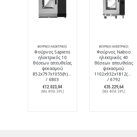
ΙΚΟΊ
ΦΟΎΡΝΟΙ ΗΛΕΚΤΡΙΚΟΊ
ΦΟΎΡΝΟΙ ΗΛΕΚΤΡΙΚΟΊ
ς
Φούρνος Sapiens
Φούρνος Naboo
κός
ηλεκτρικός 10
ηλεκτρικός 40
ών
θέσεων απευθείας
θέσεων απευθείας
ών
ψεκασμού
ψεκασμού
(h)mm
852x797x1055(h)mm
1102x932x1812(h)
/ 6803
/ 6792
€
12.023,04
€
35.229,64
%)
(Με ΦΠΑ 24%)
(Με ΦΠΑ 24%)