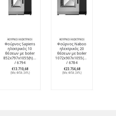
ΦΟΎΡΝΟΙ ΗΛΕΚΤΡΙΚΟΊ
ΦΟΎΡΝΟΙ ΗΛΕΚΤΡΙΚΟΊ
ΦΟΎ
Φούρνος Sapiens
Φούρνος Naboo
Φού
ηλεκτρικός 10
ηλεκτρικός 20
ηλ
θέσεων με boiler
θέσεων με boiler
θέσ
852x797x1055(h)mm
1072x907x1055(h)mm
1072
/ 6794
/ 6784
€
13.710,68
€
23.754,68
(Με ΦΠΑ 24%)
(Με ΦΠΑ 24%)
(