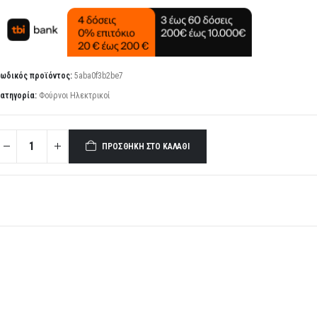
ωδικός προϊόντος:
5aba0f3b2be7
ατηγορία:
Φούρνοι Ηλεκτρικοί
ΠΡΟΣΘΉΚΗ ΣΤΟ ΚΑΛΆΘΙ