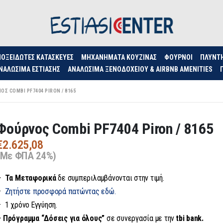
ΟΞΕΊΔΩΤΕΣ ΚΑΤΑΣΚΕΥΈΣ
ΜΗΧΑΝΉΜΑΤΑ ΚΟΥΖΊΝΑΣ
ΦΟΥΡΝΟΙ
ΠΛΥΝΤ
ΝΑΛΏΣΙΜΑ ΕΣΤΊΑΣΗΣ
ΑΝΑΛΏΣΙΜΑ ΞΕΝΟΔΟΧΕΊΟΥ & AIRBNB AMENITIES
ΟΣ COMBI PF7404 PIRON / 8165
Φούρνος Combi PF7404 Piron / 8165
€
2.625,08
(Με ΦΠΑ 24%)
– Τα
Μεταφορικά
δε συμπεριλαμβάνονται στην τιμή.
–
Ζητήστε προσφορά πατώντας εδώ.
– 1 χρόνο Εγγύηση.
– Πρόγραμμα “Δόσεις για όλους”
σε συνεργασία με την
tbi bank.