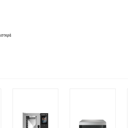
ριστερά