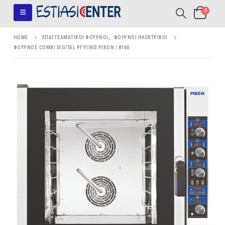
0
HOME
ΕΠΑΓΓΕΛΜΑΤΙΚΟΊ ΦΟΎΡΝΟΙ
,
ΦΟΎΡΝΟΙ ΗΛΕΚΤΡΙΚΟΊ
ΦΟΎΡΝΟΣ COMBI DIGITAL PF9106D PIRON / 8160