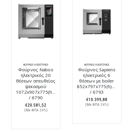
ΦΟΎΡΝΟΙ ΗΛΕΚΤΡΙΚΟΊ
ΦΟΎΡΝΟΙ ΗΛΕΚΤΡΙΚΟΊ
Φούρνος Naboo
Φούρνος Sapiens
ηλεκτρικός 20
ηλεκτρικός 6
θέσεων απευθείας
θέσεων με boiler
mm
ψεκασμού
852x797x775(h)mm
1072x907x775(h)mm
/ 6793
/ 6790
€
10.399,88
(Με ΦΠΑ 24%)
€
20.581,52
(Με ΦΠΑ 24%)