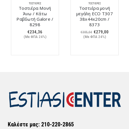
ΤΟΣΤΙΈΡΕΣ
ΤΟΣΤΙΈΡΕΣ
Τοστιέρα Μονή
Τοστιέρα μονή
Άνω / Κάτω
μεγάλη ECO Τ307
Ραβδωτή Galore /
38x44x20cm /
8298
8373
Original
Η
€
234,36
€
279,00
€
305,04
price
τρέχουσα
(Με ΦΠΑ 24%)
(Με ΦΠΑ 24%)
was:
τιμή
€305,04.
είναι:
€279,00.
Καλέστε μας: 210-220-2865