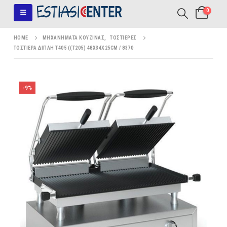
0
HOME
ΜΗΧΑΝΉΜΑΤΑ ΚΟΥΖΊΝΑΣ
,
ΤΟΣΤΙΈΡΕΣ
ΤΟΣΤΙΈΡΑ ΔΙΠΛΉ Τ405 ((Τ205) 48X34X25CM / 8370
-9%