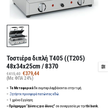
Τοστιέρα διπλή Τ405 ((Τ205)
48x34x25cm / 8370
Original
Η
€
379,44
€
415,40
price
τρέχουσα
(Με ΦΠΑ 24%)
was:
τιμή
– Τα
Μεταφορικά
δε συμπεριλαμβάνονται στην τιμή.
€415,40.
είναι:
€379,44.
–
Ζητήστε προσφορά πατώντας εδώ.
– 1 χρόνο Εγγύηση.
– Πρόγραμμα “Δόσεις για όλους”
σε συνεργασία με την
tbi bank.