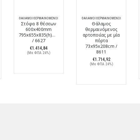
ΘΆΛΑΜΟΙ ΘΕΡΜΑΙΝΌΜΕΝΟΙ
ΘΆΛΑΜΟΙ ΘΕΡΜΑΙΝΌΜΕΝΟΙ
Στόφα 8 θέσεων
Θάλαμος
600x400mm
θερμαινόμενος
795x655x835(h)mm
αρτοποιίας με μία
/ 6627
πόρτα
73x95x208cm /
€
1.414,84
8611
(Με ΦΠΑ 24%)
€
1.714,92
(Με ΦΠΑ 24%)