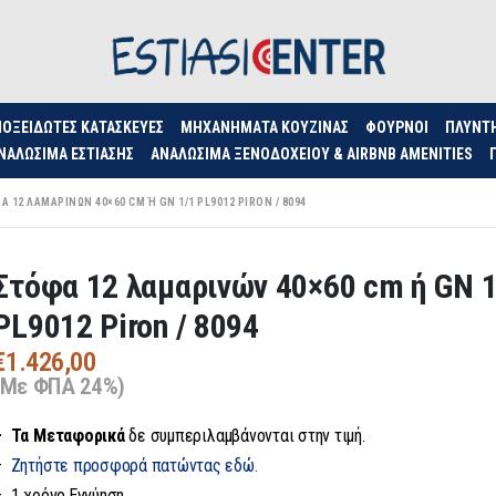
ΟΞΕΊΔΩΤΕΣ ΚΑΤΑΣΚΕΥΈΣ
ΜΗΧΑΝΉΜΑΤΑ ΚΟΥΖΊΝΑΣ
ΦΟΥΡΝΟΙ
ΠΛΥΝΤ
ΝΑΛΏΣΙΜΑ ΕΣΤΊΑΣΗΣ
ΑΝΑΛΏΣΙΜΑ ΞΕΝΟΔΟΧΕΊΟΥ & AIRBNB AMENITIES
Α 12 ΛΑΜΑΡΙΝΏΝ 40×60 CM Ή GN 1/1 PL9012 PIRON / 8094
Στόφα 12 λαμαρινών 40×60 cm ή GN 1
PL9012 Piron / 8094
€
1.426,00
(Με ΦΠΑ 24%)
– Τα
Μεταφορικά
δε συμπεριλαμβάνονται στην τιμή.
–
Ζητήστε προσφορά πατώντας εδώ.
– 1 χρόνο Εγγύηση.