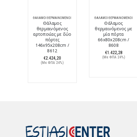
ΌΜΕΝΟΙ
ΘΆΛΑΜΟΙ ΘΕΡΜΑΙΝΌΜΕΝΟΙ
ΘΆΛΑΜΟΙ ΘΕΡΜΑΙΝΌΜΕΝΟΙ
ς
Θάλαμος
Θάλαμος
νος
θερμαινόμενος
θερμαινόμενος με
 με
αρτοποιίας με δύο
μία πόρτα
ες
πόρτες
66x80x208cm /
cm /
146x95x208cm /
8608
8612
€
1.422,28
(Με ΦΠΑ 24%)
€
2.424,20
%)
(Με ΦΠΑ 24%)