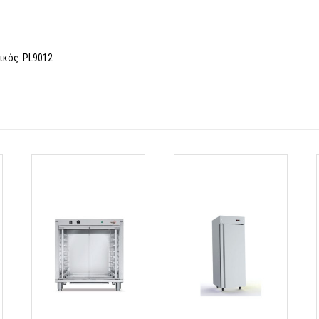
ικός: PL9012