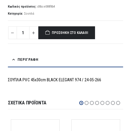
Κωδικός προϊόντος:
d8bce088f8b4
Κατηγορία:
Σουπλά
ΠΡΟΣΘΉΚΗ ΣΤΟ ΚΑΛΆΘΙ
ΠΕΡΙΓΡΑΦΉ
ΣΟΥΠΛΑ PVC 45x30cm BLACK ELEGANT 974 / 24-05-266
ΣΧΕΤΙΚΆ ΠΡΟΪΌΝΤΑ