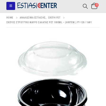
0
HOME
ΑΝΑΛΏΣΙΜΑ ΕΣΤΊΑΣΗΣ
,
ΣΚΕΎΗ PET
ΣΚΕΥΟΣ ΣΤΡΟΓΓΥΛΟ ΜΑΥΡΟ ΣΑΛΑΤΑΣ PET 1000ML – (600ΤΕΜ.) FT-120 / 1681