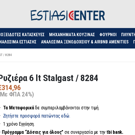
ΟΞΕΊΔΩΤΕΣ ΚΑΤΑΣΚΕΥΈΣ
ΜΗΧΑΝΉΜΑΤΑ ΚΟΥΖΊΝΑΣ
ΦΟΥΡΝΟΙ
ΠΛΥΝΤ
ΝΑΛΏΣΙΜΑ ΕΣΤΊΑΣΗΣ
ΑΝΑΛΏΣΙΜΑ ΞΕΝΟΔΟΧΕΊΟΥ & AIRBNB AMENITIES
T / 8284
Ρυζιέρα 6 lt Stalgast / 8284
€
314,96
(Με ΦΠΑ 24%)
– Τα
Μεταφορικά
δε συμπεριλαμβάνονται στην τιμή.
–
Ζητήστε προσφορά πατώντας εδώ.
– 1 χρόνο Εγγύηση.
– Πρόγραμμα “Δόσεις για όλους”
σε συνεργασία με την
tbi bank.