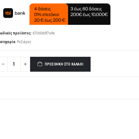
ωδικός προϊόντος:
67560ddf7a9e
ατηγορία:
Ρυζιέρες
ΠΡΟΣΘΉΚΗ ΣΤΟ ΚΑΛΆΘΙ