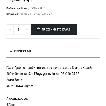
Κωδικός προϊόντος:
26674cfd01c2
Κατηγορία:
Πλυντήρια Πιάτων Ποτηριών
ΠΡΟΣΘΉΚΗ ΣΤΟ ΚΑΛΆΘΙ
ΠΕΡΙΓΡΑΦΉ
Πλυντήριο ποτηριών-πιάτων, του εργοστασίου Silanos Καλάθι
400x400mm Αντλία Εξαγωγήςκωδικός: PS G40-25-BS
Διαστάσεις
465x510x645(h)mm
Άνοιγμα πόρτας
270mm