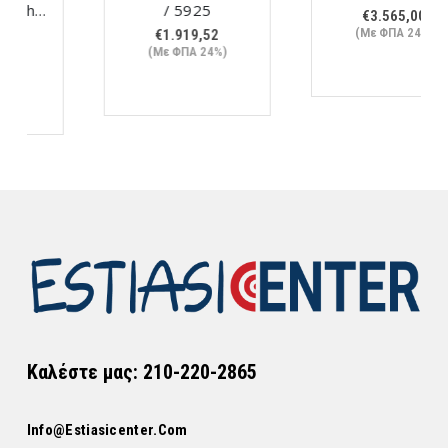
m
/ 5925
€
3.565,00
(Με ΦΠΑ 24%)
€
1.919,52
(Με ΦΠΑ 24%)
Καλέστε μας: 210-220-2865
Info@estiasicenter.com