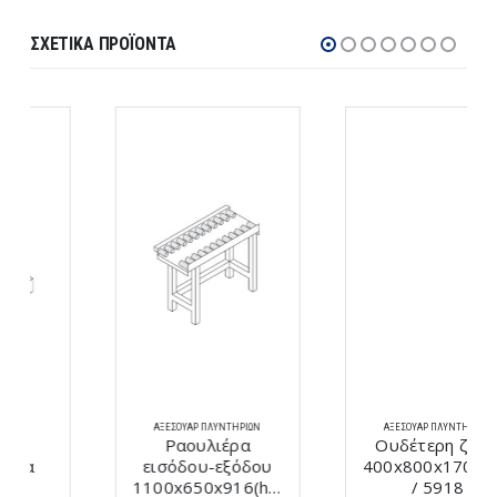
ΣΧΕΤΙΚΆ ΠΡΟΪΌΝΤΑ
ΑΞΕΣΟΥΆΡ ΠΛΥΝΤΗΡΊΩΝ
ΑΞΕΣΟΥΆΡ ΠΛΥΝΤΗΡΊΩΝ
Ραουλιέρα
Ουδέτερη ζώνη
εισόδου-εξόδου
400x800x1700(h)mm
1100x650x916(h)mm
/ 5918