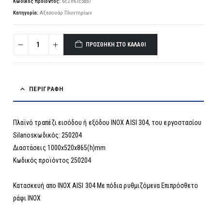
Κωδικός προϊόντος:
6c21f61c5db7
Κατηγορία:
Αξεσουάρ Πλυντηρίων
ΠΡΟΣΘΉΚΗ ΣΤΟ ΚΑΛΆΘΙ
ΠΕΡΙΓΡΑΦΉ
Πλαϊνό τραπέζι εισόδου ή εξόδου INOX AISI 304, του εργοστασίου
Silanosκωδικός: 250204
Διαστάσεις 1000x520x865(h)mm
Κωδικός προϊόντος 250204
Κατασκευή απο INOX AISI 304 Με πόδια ρυθμιζόμενα Επιπρόσθετο
ράφι INOX