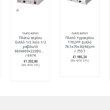
ΠΛΑΤΏ ΑΕΡΊΟΥ
ΠΛΑΤΏ ΑΕΡΊΟΥ
Πλατώ αερίου
Πλατό Υγραερίου
διπλό 1/2 λείο 1/2
T702PP Διπλό
ραβδωτό
76.5x70x30(46)cm
660x600x220(h)mm
/ 7557
/ 6974
€
1.985,24
(Με ΦΠΑ 24%)
€
1.202,80
(Με ΦΠΑ 24%)