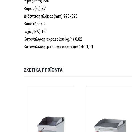
Ύψος(mm) 230
Βάρος(kg) 37
Διάσταση πλάκας(mm) 995×390
Καυστήρες 2
Ισχύς(kW) 12
Κατανάλωση υγραερίου(kg/h) 0,82
Κατανάλωση φυσικού αερίου(m3/h) 1,11
ΣΧΕΤΙΚΆ ΠΡΟΪΌΝΤΑ