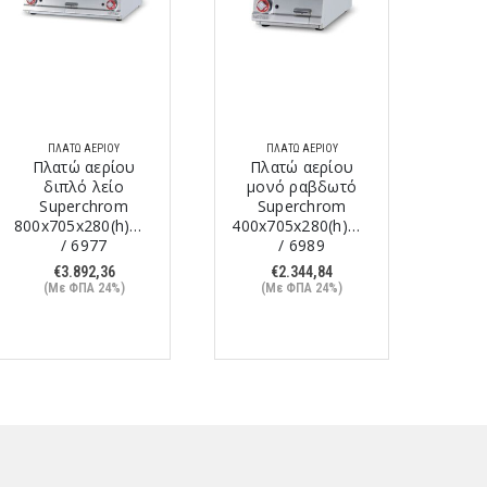
ΠΛΑΤΏ ΑΕΡΊΟΥ
ΠΛΑΤΏ ΑΕΡΊΟΥ
Πλατώ αερίου
Πλατώ αερίου
Κουζ
διπλό λείο
μονό ραβδωτό
ενι
Superchrom
Superchrom
800x705x280(h)mm
400x705x280(h)mm
800x
/ 6977
/ 6989
€
3.892,36
€
2.344,84
(Με ΦΠΑ 24%)
(Με ΦΠΑ 24%)
(