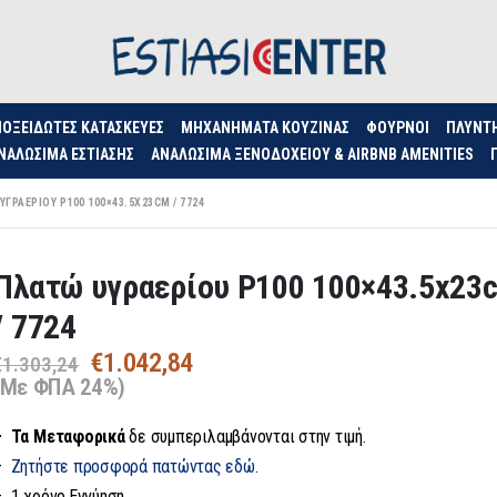
ΟΞΕΊΔΩΤΕΣ ΚΑΤΑΣΚΕΥΈΣ
ΜΗΧΑΝΉΜΑΤΑ ΚΟΥΖΊΝΑΣ
ΦΟΥΡΝΟΙ
ΠΛΥΝΤ
ΝΑΛΏΣΙΜΑ ΕΣΤΊΑΣΗΣ
ΑΝΑΛΏΣΙΜΑ ΞΕΝΟΔΟΧΕΊΟΥ & AIRBNB AMENITIES
ΥΓΡΑΕΡΊΟΥ P100 100×43.5X23CM / 7724
Πλατώ υγραερίου P100 100×43.5x23
/ 7724
Original
Η
€
1.042,84
€
1.303,24
price
τρέχουσα
(Με ΦΠΑ 24%)
was:
τιμή
– Τα
Μεταφορικά
€1.303,24.
δε συμπεριλαμβάνονται στην τιμή.
είναι:
€1.042,84.
–
Ζητήστε προσφορά πατώντας εδώ.
– 1 χρόνο Εγγύηση.