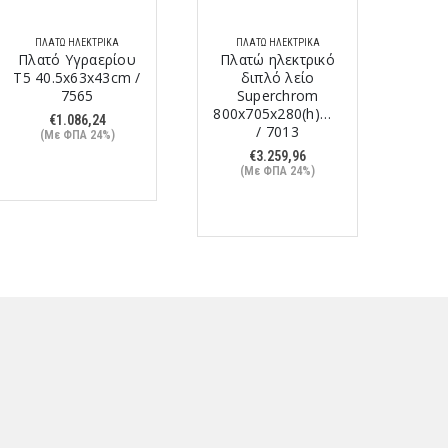
ΠΛΑΤΏ ΗΛΕΚΤΡΙΚΆ
ΠΛΑΤΏ ΗΛΕΚΤΡΙΚΆ
ΠΛ
Πλατό Υγραερίου
Πλατώ ηλεκτρικό
Πλα
T5 40.5x63x43cm /
διπλό λείο
7565
Superchrom
800x
800x705x280(h)mm
€
1.086,24
/ 7013
(Με ΦΠΑ 24%)
(
€
3.259,96
(Με ΦΠΑ 24%)