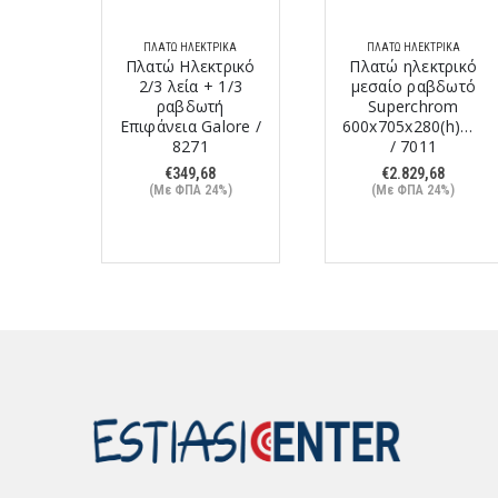
ΙΚΆ
ΠΛΑΤΏ ΗΛΕΚΤΡΙΚΆ
ΠΛΑΤΏ ΗΛΕΚΤΡΙΚΆ
ρικό
Πλατώ Ηλεκτρικό
Πλατώ ηλεκτρικό
ο
2/3 λεία + 1/3
μεσαίο ραβδωτό
υ
ραβδωτή
Superchrom
(h)mm
Επιφάνεια Galore /
600x705x280(h)mm
8271
/ 7011
€
349,68
€
2.829,68
%)
(Με ΦΠΑ 24%)
(Με ΦΠΑ 24%)