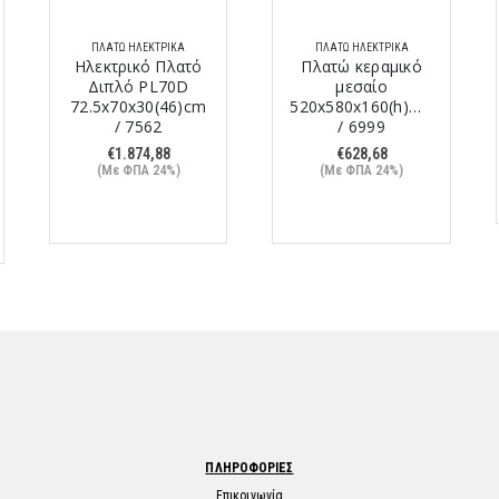
ΠΛΑΤΏ ΗΛΕΚΤΡΙΚΆ
ΠΛΑΤΏ ΗΛΕΚΤΡΙΚΆ
Ηλεκτρικό Πλατό
Πλατώ κεραμικό
Διπλό PL70D
μεσαίο
72.5x70x30(46)cm
520x580x160(h)mm
/ 7562
/ 6999
€
1.874,88
€
628,68
(Με ΦΠΑ 24%)
(Με ΦΠΑ 24%)
ΠΛΗΡΟΦΟΡΙΕΣ
Επικοινωνία