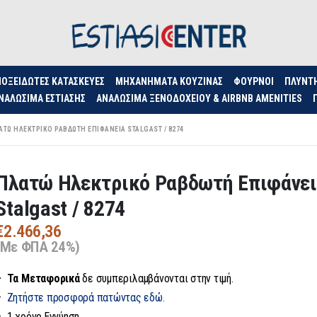
ΟΞΕΊΔΩΤΕΣ ΚΑΤΑΣΚΕΥΈΣ
ΜΗΧΑΝΉΜΑΤΑ ΚΟΥΖΊΝΑΣ
ΦΟΥΡΝΟΙ
ΠΛΥΝΤ
ΝΑΛΏΣΙΜΑ ΕΣΤΊΑΣΗΣ
ΑΝΑΛΏΣΙΜΑ ΞΕΝΟΔΟΧΕΊΟΥ & AIRBNB AMENITIES
ΑΤΏ ΗΛΕΚΤΡΙΚΌ ΡΑΒΔΩΤΉ ΕΠΙΦΆΝΕΙΑ STALGAST / 8274
Πλατώ Ηλεκτρικό Ραβδωτή Επιφάνε
Stalgast / 8274
€
2.466,36
(Με ΦΠΑ 24%)
– Τα
Μεταφορικά
δε συμπεριλαμβάνονται στην τιμή.
–
Ζητήστε προσφορά πατώντας εδώ.
– 1 χρόνο Εγγύηση.