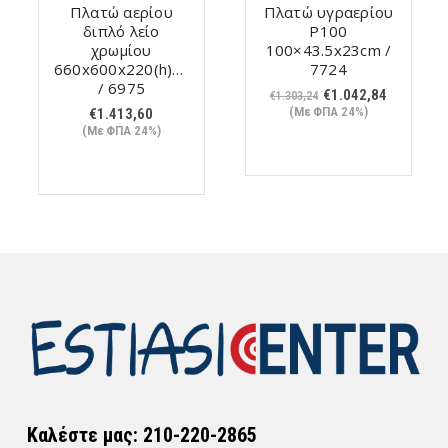
Πλατώ αερίου
Πλατώ υγραερίου
διπλό λείο
P100
χρωμίου
100×43.5x23cm /
660x600x220(h)mm
7724
/ 6975
Original
Η
€
1.042,84
€
1.303,24
price
τρέχουσ
(Με ΦΠΑ 24%)
€
1.413,60
was:
τιμή
(Με ΦΠΑ 24%)
€1.303,24.
είναι:
€1.042,84
Καλέστε μας: 210-220-2865