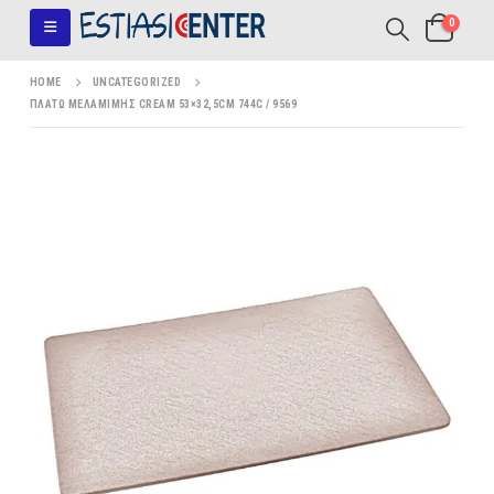
0
HOME
UNCATEGORIZED
ΠΛΑΤΩ ΜΕΛΑΜΙΜΗΣ CREAM 53×32,5CM 744C / 9569