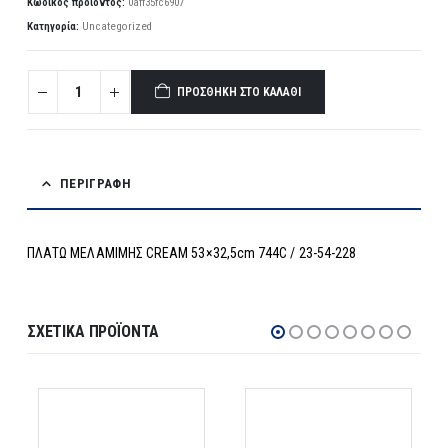
Κωδικός προϊόντος:
0aff35fc6907
Κατηγορία:
Uncategorized
ΠΡΟΣΘΉΚΗ ΣΤΟ ΚΑΛΆΘΙ
ΠΕΡΙΓΡΑΦΉ
ΠΛΑΤΩ ΜΕΛΑΜΙΜΗΣ CREAM 53×32,5cm 744C / 23-54-228
ΣΧΕΤΙΚΆ ΠΡΟΪΌΝΤΑ