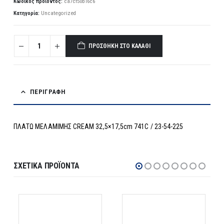
Κωδικός προϊόντος:
ca7cf50b16c6
Κατηγορία:
Uncategorized
ΠΡΟΣΘΉΚΗ ΣΤΟ ΚΑΛΆΘΙ
ΠΕΡΙΓΡΑΦΉ
ΠΛΑΤΩ ΜΕΛΑΜΙΜΗΣ CREAM 32,5×17,5cm 741C / 23-54-225
ΣΧΕΤΙΚΆ ΠΡΟΪΌΝΤΑ