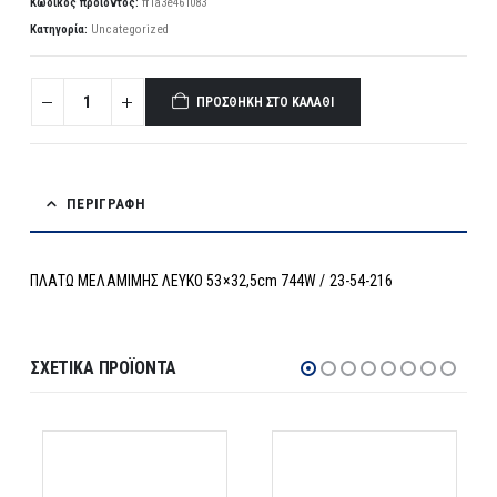
Κωδικός προϊόντος:
ff1a3e461083
Κατηγορία:
Uncategorized
ΠΡΟΣΘΉΚΗ ΣΤΟ ΚΑΛΆΘΙ
ΠΕΡΙΓΡΑΦΉ
ΠΛΑΤΩ ΜΕΛΑΜΙΜΗΣ ΛΕΥΚΟ 53×32,5cm 744W / 23-54-216
ΣΧΕΤΙΚΆ ΠΡΟΪΌΝΤΑ