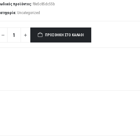
ωδικός προϊόντος:
f8e5c85dc55b
ατηγορία:
Uncategorized
ΠΡΟΣΘΉΚΗ ΣΤΟ ΚΑΛΆΘΙ