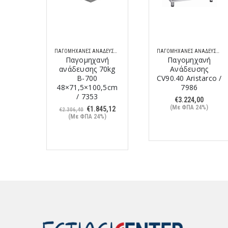
ΠΑΓΟΜΗΧΑΝΈΣ ΑΝΆΔΕΥΣΗΣ
ΠΑΓΟΜΗΧΑΝΈΣ ΑΝΆΔΕΥΣΗΣ
ΠΑΓΟΜΗΧΑΝΈΣ ΑΝΆΔΕΥΣΗΣ
νή
Παγομηχανή
Παγομηχανή
V25.7
ανάδευσης 70kg
Ανάδευσης
7981
B-700
CV90.40 Aristarco /
48×71,5×100,5cm
7986
/ 7353
%)
€
3.224,00
(Με ΦΠΑ 24%)
Original
Η
€
1.845,12
€
2.306,40
price
τρέχουσα
(Με ΦΠΑ 24%)
was:
τιμή
€2.306,40.
είναι:
€1.845,12.