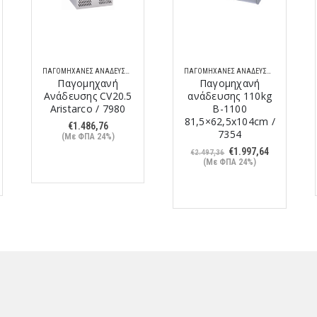
ΠΑΓΟΜΗΧΑΝΈΣ ΑΝΆΔΕΥΣΗΣ
ΠΑΓΟΜΗΧΑΝΈΣ ΑΝΆΔΕΥΣΗΣ
Παγομηχανή
Παγομηχανή
Ανάδευσης CV20.5
ανάδευσης 110kg
Aristarco / 7980
B-1100
81,5×62,5x104cm /
€
1.486,76
7354
(Με ΦΠΑ 24%)
Original
Η
€
1.997,64
€
2.497,36
price
τρέχουσα
(Με ΦΠΑ 24%)
was:
τιμή
€2.497,36.
είναι:
€1.997,64.