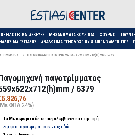
ΟΞΕΊΔΩΤΕΣ ΚΑΤΑΣΚΕΥΈΣ
ΜΗΧΑΝΉΜΑΤΑ ΚΟΥΖΊΝΑΣ
ΦΟΥΡΝΟΙ
ΠΛΥΝΤ
ΝΑΛΏΣΙΜΑ ΕΣΤΊΑΣΗΣ
ΑΝΑΛΏΣΙΜΑ ΞΕΝΟΔΟΧΕΊΟΥ & AIRBNB AMENITIES
ΟΤΡΊΜΜΑΤΟΣ
ΠΑΓΟΜΗΧΑΝΉ ΠΑΓΟΤΡΊΜΜΑΤΟΣ 559X622X712(H)MM / 6379
Παγομηχανή παγοτρίμματος
559x622x712(h)mm / 6379
€
5.826,76
(Με ΦΠΑ 24%)
– Τα
Μεταφορικά
δε συμπεριλαμβάνονται στην τιμή.
–
Ζητήστε προσφορά πατώντας εδώ.
– 1 χρόνο Εγγύηση.