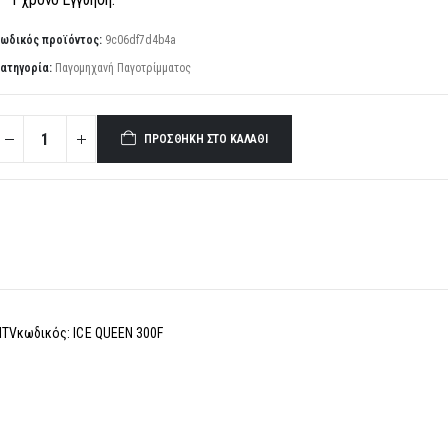
ωδικός προϊόντος:
9c06df7d4b4a
ατηγορία:
Παγομηχανή Παγοτρίμματος
ΠΡΟΣΘΉΚΗ ΣΤΟ ΚΑΛΆΘΙ
ITVκωδικός: ICE QUEEN 300F