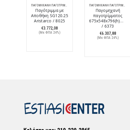
ΠΑΓΟΜΗΧΑΝΉ ΠΑΓΟΤΡΊΜΜΑΤΟΣ
ΠΑΓΟΜΗΧΑΝΉ ΠΑΓΟΤΡΊΜΜΑΤΟΣ
ΠΑΓΟΜΗΧΑΝΉ ΠΑΓΟΤΡΊΜΜΑΤΟΣ
 με
Παγότριμμα με
Παγομηχανή
0.15
Αποθήκη SG120.25
παγοτρίμματος
8026
Aristarco / 8025
675x548x796(h)mm
/ 6373
€
3.772,08
%)
(Με ΦΠΑ 24%)
€
6.307,88
(Με ΦΠΑ 24%)