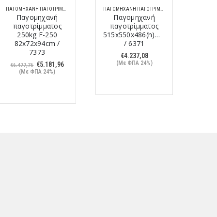
ΠΑΓΟΜΗΧΑΝΉ ΠΑΓΟΤΡΊΜΜΑΤΟΣ
ΠΑΓΟΜΗΧΑΝΉ ΠΑΓΟΤΡΊΜΜΑΤΟΣ
Παγομηχανή
Παγομηχανή
Π
παγοτρίμματος
παγοτρίμματος
πα
250kg F-250
515x550x486(h)mm
515x
82x72x94cm /
/ 6371
7373
€
4.237,08
(Με ΦΠΑ 24%)
(
Original
Η
€
5.181,96
€
6.477,76
price
τρέχουσα
(Με ΦΠΑ 24%)
was:
τιμή
€6.477,76.
είναι:
€5.181,96.