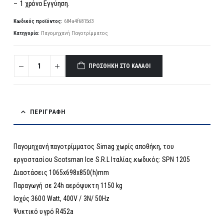
– 1 χρόνο Εγγύηση.
Κωδικός προϊόντος:
684a4f6815d3
Κατηγορία:
Παγομηχανή Παγοτρίμματος
ΠΡΟΣΘΉΚΗ ΣΤΟ ΚΑΛΆΘΙ
ΠΕΡΙΓΡΑΦΉ
Παγομηχανή παγοτρίμματος Simag χωρίς αποθήκη, του
εργοστασίου Scotsman Ice S.R.L Ιταλίας.κωδικός: SPN 1205
Διαστάσεις 1065x698x850(h)mm
Παραγωγή σε 24h αερόψυκτη 1150 kg
Ισχύς 3600 Watt, 400V / 3N/ 50Hz
Ψυκτικό υγρό R452a