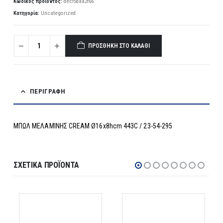
Κωδικός προϊόντος:
decf5daa2f66
Κατηγορία:
Uncategorized
ΠΡΟΣΘΉΚΗ ΣΤΟ ΚΑΛΆΘΙ
ΠΕΡΙΓΡΑΦΉ
ΜΠΩΛ ΜΕΛΑΜΙΝΗΣ CREAM Ø16x8hcm 443C / 23-54-295
ΣΧΕΤΙΚΆ ΠΡΟΪΌΝΤΑ