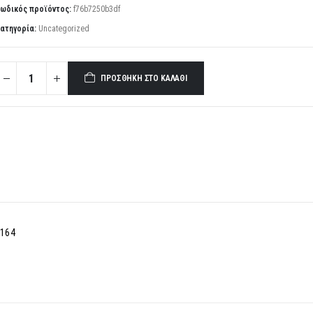
ωδικός προϊόντος:
f76b7250b3df
ατηγορία:
Uncategorized
ΠΡΟΣΘΉΚΗ ΣΤΟ ΚΑΛΆΘΙ
-164