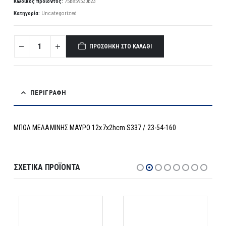
Κωδικός προϊόντος:
75be59530b23
Κατηγορία:
Uncategorized
ΠΡΟΣΘΉΚΗ ΣΤΟ ΚΑΛΆΘΙ
ΠΕΡΙΓΡΑΦΉ
ΜΠΩΛ ΜΕΛΑΜΙΝΗΣ ΜΑΥΡΟ 12x7x2hcm S337 / 23-54-160
ΣΧΕΤΙΚΆ ΠΡΟΪΌΝΤΑ