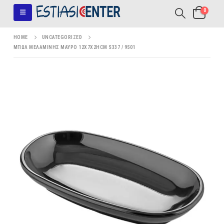
0
HOME
UNCATEGORIZED
ΜΠΩΛ ΜΕΛΑΜΙΝΗΣ ΜΑΥΡΟ 12X7X2HCM S337 / 9501