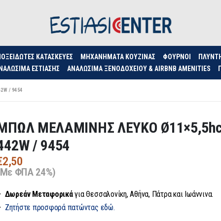
ΟΞΕΊΔΩΤΕΣ ΚΑΤΑΣΚΕΥΈΣ
ΜΗΧΑΝΉΜΑΤΑ ΚΟΥΖΊΝΑΣ
ΦΟΥΡΝΟΙ
ΠΛΥΝΤ
ΝΑΛΏΣΙΜΑ ΕΣΤΊΑΣΗΣ
ΑΝΑΛΏΣΙΜΑ ΞΕΝΟΔΟΧΕΊΟΥ & AIRBNB AMENITIES
W / 9454
ΜΠΩΛ ΜΕΛΑΜΙΝΗΣ ΛΕΥΚΟ Ø11×5,5h
442W / 9454
€
2,50
(Με ΦΠΑ 24%)
– Δωρεάν
Μεταφορικά
για Θεσσαλονίκη, Αθήνα, Πάτρα και Ιωάννινα.
–
Ζητήστε προσφορά πατώντας εδώ.