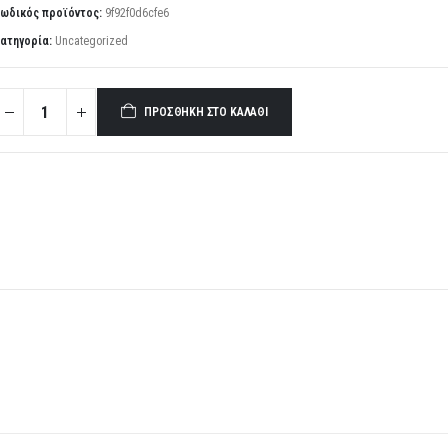
ωδικός προϊόντος:
9f92f0d6cfe6
ατηγορία:
Uncategorized
ΠΡΟΣΘΉΚΗ ΣΤΟ ΚΑΛΆΘΙ