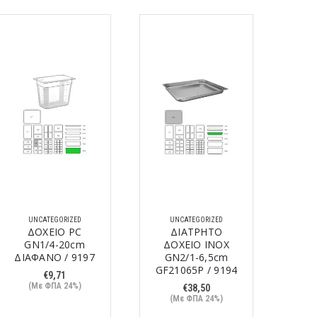
UNCATEGORIZED
UNCATEGORIZED
U
ΔΟΧΕΙΟ PC
ΔΙΑΤΡΗΤΟ
ΔΟ
GN1/4-20cm
ΔΟΧΕΙΟ ΙΝΟΧ
PP
ΔΙΑΦΑΝΟ / 9197
GN2/1-6,5cm
(ΧΩ
GF21065P / 9194
€
9,71
(Με ΦΠΑ 24%)
€
38,50
(Με ΦΠΑ 24%)
(