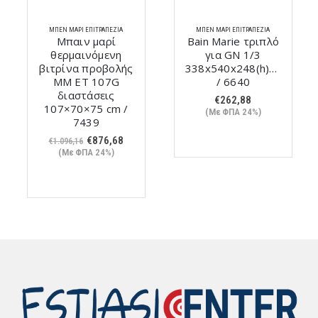
ΜΠΕΝ ΜΑΡΊ ΕΠΙΤΡΑΠΈΖΙΑ
ΜΠΕΝ ΜΑΡΊ ΕΠΙΤΡΑΠΈΖΙΑ
Μπαιν μαρί
Bain Marie τριπλό
θερμαινόμενη
για GN 1/3
βιτρίνα προβολής
338x540x248(h)mm
MM ET 107G
/ 6640
διαστάσεις
€
262,88
107×70×75 cm /
(Με ΦΠΑ 24%)
7439
Original
Η
€
876,68
€
1.096,16
price
τρέχουσα
(Με ΦΠΑ 24%)
was:
τιμή
€1.096,16.
είναι:
€876,68.