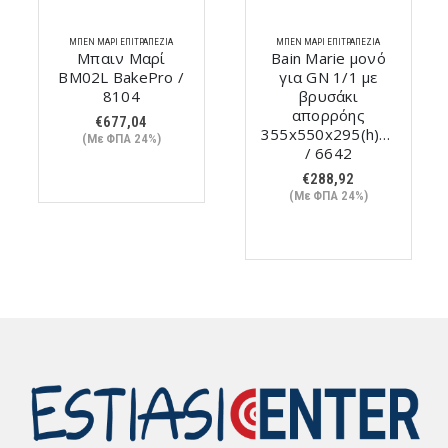
ΜΠΕΝ ΜΑΡΊ ΕΠΙΤΡΑΠΈΖΙΑ
ΜΠΕΝ ΜΑΡΊ ΕΠΙΤΡΑΠΈΖΙΑ
Μπαιν Μαρί
Bain Marie μονό
BM02L BakePro /
για GN 1/1 με
8104
βρυσάκι
απορρόης
€
677,04
355x550x295(h)mm
(Με ΦΠΑ 24%)
/ 6642
€
288,92
(Με ΦΠΑ 24%)