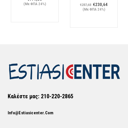
(Με ΦΠΑ 24%)
Original
Η
€
230,64
€
287,68
ουσα
price
τρέχουσα
(Με ΦΠΑ 24%)
was:
τιμή
€287,68.
είναι:
64.
€230,64.
Καλέστε μας: 210-220-2865
Info@estiasicenter.com