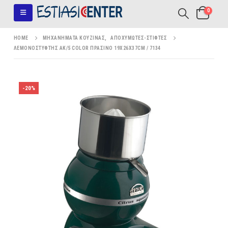
0
HOME
ΜΗΧΑΝΉΜΑΤΑ ΚΟΥΖΊΝΑΣ
,
ΑΠΟΧΥΜΩΤΈΣ-ΣΤΊΦΤΕΣ
ΛΕΜΟΝΟΣΤΎΦΤΗΣ AK/5 COLOR ΠΡΆΣΙΝΟ 19X26X37CM / 7134
-20%