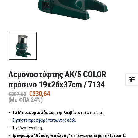
Λεμονοστύφτης AK/5 COLOR
πράσινο 19x26x37cm / 7134
Original
Η
€
230,64
€
287,68
price
τρέχουσα
(Με ΦΠΑ 24%)
was:
τιμή
– Τα
Μεταφορικά
δε συμπεριλαμβάνονται στην τιμή.
€287,68.
είναι:
€230,64.
–
Ζητήστε προσφορά πατώντας εδώ.
– 1 χρόνο Εγγύηση.
– Πρόγραμμα “Δόσεις για όλους”
σε συνεργασία με την
tbi bank.