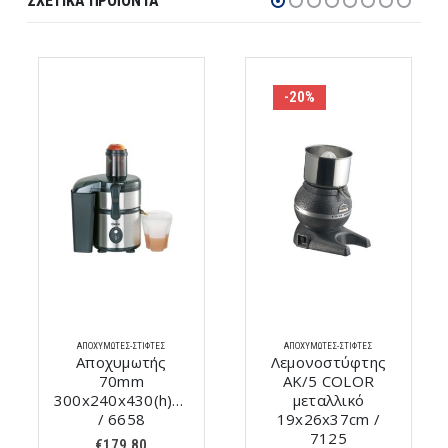
ΣΧΕΤΙΚΆ ΠΡΟΪΌΝΤΑ
-20%
ΑΠΟΧΥΜΩΤΈΣ-ΣΤΊΦΤΕΣ
ΑΠΟΧΥΜΩΤΈΣ-ΣΤΊΦΤΕΣ
Αποχυμωτής
Λεμονοστύφτης
70mm
AK/5 COLOR
300x240x430(h)mm
μεταλλικό
/ 6658
19x26x37cm /
7125
€
179,80