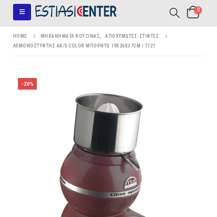
0
HOME
ΜΗΧΑΝΉΜΑΤΑ ΚΟΥΖΊΝΑΣ
,
ΑΠΟΧΥΜΩΤΈΣ-ΣΤΊΦΤΕΣ
ΛΕΜΟΝΟΣΤΎΦΤΗΣ AK/5 COLOR ΜΠΟΡΝΤΏ 19X26X37CM / 7121
-20%