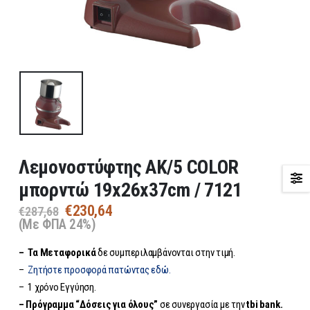
Λεμονοστύφτης AK/5 COLOR
μπορντώ 19x26x37cm / 7121
Original
Η
€
230,64
€
287,68
price
τρέχουσα
(Με ΦΠΑ 24%)
was:
τιμή
– Τα
Μεταφορικά
δε συμπεριλαμβάνονται στην τιμή.
€287,68.
είναι:
€230,64.
–
Ζητήστε προσφορά πατώντας εδώ.
– 1 χρόνο Εγγύηση.
– Πρόγραμμα “Δόσεις για όλους”
σε συνεργασία με την
tbi bank.