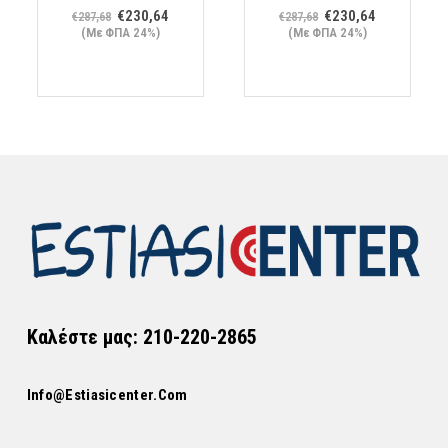
ουσα
Original
Η
Original
Η
€
230,64
€
230,64
€
287,68
€
287,68
price
τρέχουσα
price
τρέχουσα
(Με ΦΠΑ 24%)
(Με ΦΠΑ 24%)
was:
τιμή
was:
τιμή
12.
€287,68.
είναι:
€287,68.
είναι:
€230,64.
€230,64.
Καλέστε μας: 210-220-2865
Info@estiasicenter.com