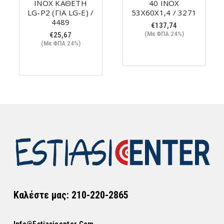
ΙΝΟΧ ΚΑΘΕΤΗ
40 ΙΝΟΧ
LG-P2 (ΓΙΑ LG-E) /
53Χ60Χ1,4 / 3271
4489
€
137,74
(Με ΦΠΑ 24%)
€
25,67
(Με ΦΠΑ 24%)
Καλέστε μας: 210-220-2865