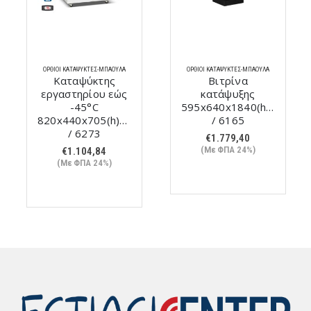
ΌΡΘΙΟΙ ΚΑΤΑΨΎΚΤΕΣ-ΜΠΑΟΎΛΑ
ΌΡΘΙΟΙ ΚΑΤΑΨΎΚΤΕΣ-ΜΠΑΟΎΛΑ
Καταψύκτης
Βιτρίνα
εργαστηρίου εώς
κατάψυξης
m
-45°C
595x640x1840(h)mm
820x440x705(h)mm
/ 6165
/ 6273
€
1.779,40
(Με ΦΠΑ 24%)
€
1.104,84
(Με ΦΠΑ 24%)