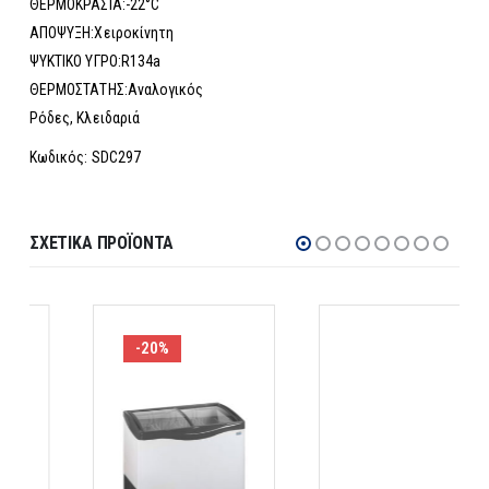
ΘΕΡΜΟΚΡΑΣΙΑ:-22°C
ΑΠΟΨΥΞΗ:Χειροκίνητη
ΨΥΚΤΙΚΟ ΥΓΡΟ:R134a
ΘΕΡΜΟΣΤΑΤΗΣ:Αναλογικός
Ρόδες, Κλειδαριά
Κωδικός: SDC297
ΣΧΕΤΙΚΆ ΠΡΟΪΌΝΤΑ
-20%