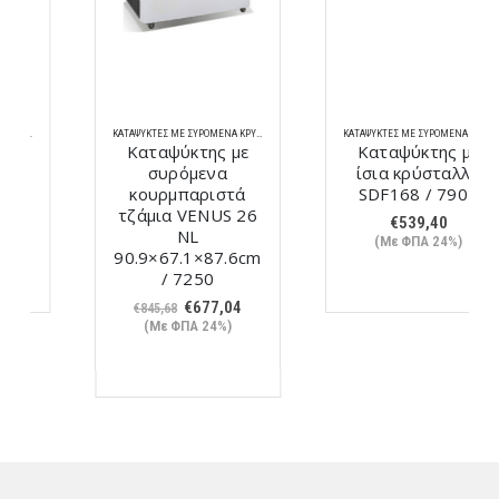
KΑΤΑΨΎΚΤΕΣ ΜΕ ΣΥΡΌΜΕΝΑ ΚΡΎΣΤΑΛΛΑ
KΑΤΑΨΎΚΤΕΣ ΜΕ ΣΥΡΌΜΕΝΑ ΚΡΎΣΤΑΛΛΑ
Καταψύκτης με
Καταψύκτης με
συρόμενα
ίσια κρύσταλλα
κουρμπαριστά
SDF168 / 7907
τζάμια VENUS 26
€
539,40
NL
(Με ΦΠΑ 24%)
90.9×67.1×87.6cm
/ 7250
Original
Η
€
677,04
€
845,68
price
τρέχουσα
(Με ΦΠΑ 24%)
was:
τιμή
€845,68.
είναι:
€677,04.