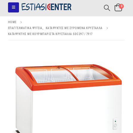
0
HOME
ΕΠΑΓΓΕΛΜΑΤΙΚΆ ΨΥΓΕΊΑ
,
KΑΤΑΨΎΚΤΕΣ ΜΕ ΣΥΡΌΜΕΝΑ ΚΡΎΣΤΑΛΛΑ
ΚΑΤΑΨΎΚΤΗΣ ΜΕ ΚΟΥΡΜΠΑΡΙΣΤΆ ΚΡΎΣΤΑΛΛΑ SDC297 / 7917